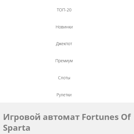
ТОП-20
Новинки
Джекпот
Премиум
Слоты
Рулетки
Игровой автомат Fortunes Of
Sparta