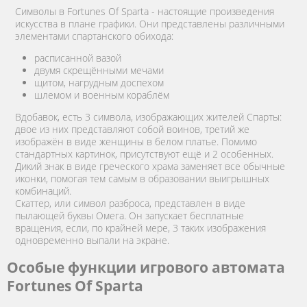
Символы в Fortunes Of Sparta - настоящие произведения
искусства в плане графики. Они представлены различными
элементами спартанского обихода:
расписанной вазой
двумя скрещёнными мечами
щитом, нагрудным доспехом
шлемом и военным кораблём
Вдобавок, есть 3 символа, изображающих жителей Спарты:
двое из них представляют собой воинов, третий же
изображён в виде женщины в белом платье. Помимо
стандартных картинок, присутствуют ещё и 2 особенных.
Дикий знак в виде греческого храма заменяет все обычные
иконки, помогая тем самым в образовании выигрышных
комбинаций.
Скаттер, или символ разброса, представлен в виде
пылающей буквы Омега. Он запускает бесплатные
вращения, если, по крайней мере, 3 таких изображения
одновременно выпали на экране.
Особые функции игрового автомата
Fortunes Of Sparta