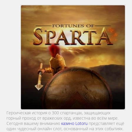
Героическая история о 300 спартанцах, защищающих
горный проход от вражеских орд, известна во всём мире.
Сегодня вашему вниманию
казино Lotoru
представляет ещё
один чудесный онлайн слот, основанный на этих событиях.