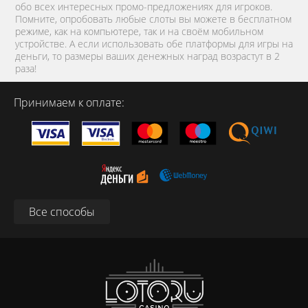
обо всех интересных промо-предложениях для игроков.
Помните, опробовать любые слоты вы можете в бесплатном
режиме, как на компьютере, так и на своём мобильном
устройстве. А если использовать обе платформы для игры на
деньги, то размеры ваших денежных наград возрастут в 2
раза!
Принимаем к оплате:
Все способы