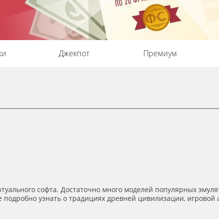
ки
Джекпот
Премиум
ртуального софта. Достаточно много моделей популярных эмуля
е подробно узнать о традициях древней цивилизации, игровой а