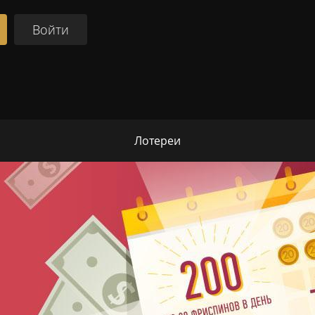
Войти
Лотереи