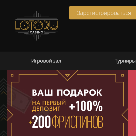
Зарегистрироваться
Игровой зал
Турниры