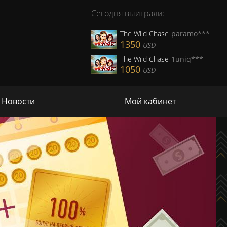
Сегодня выиграли:
The Wild Chase
paramo***
1350
USD
The Wild Chase
1uniq***
1050
USD
Новости
Мой кабинет