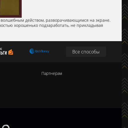
ся волшебным действом, разворачивающимся на экране.
жностью хорошенько подзаработать, не прикладывая
Все способы
Партнерам