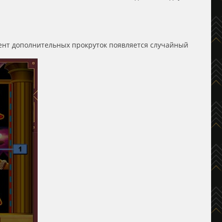
мент дополнительных прокруток появляется случайный