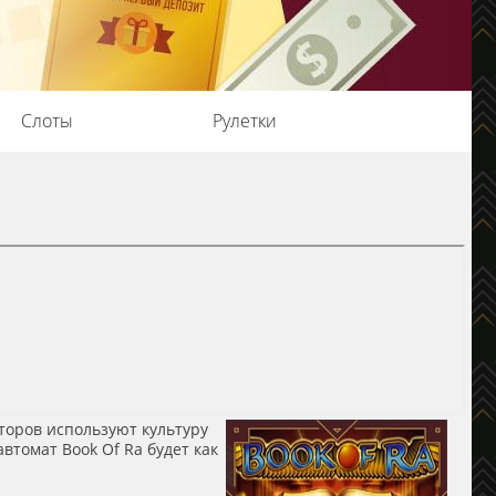
Слоты
Рулетки
торов используют культуру
втомат Book Of Ra будет как