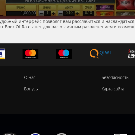
 и удобный интерфейс позволят вам расслабиться и наслаждать
мат Book Of Ra станет для вас отличным развлечением и возмо
О нас
Безопасность
Бонусы
Карта сайта